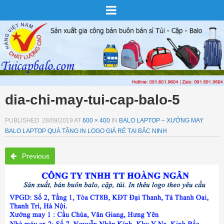
dia-chi-may-tui-cap-balo-5
PUBLISHED
28/09/2019
AT
600 × 400
IN
BALO LAPTOP – XƯỞNG MAY
BALO LAPTOP QUÀ TẶNG IN LOGO GIÁ RẺ TẠI BẮC NINH
Previous