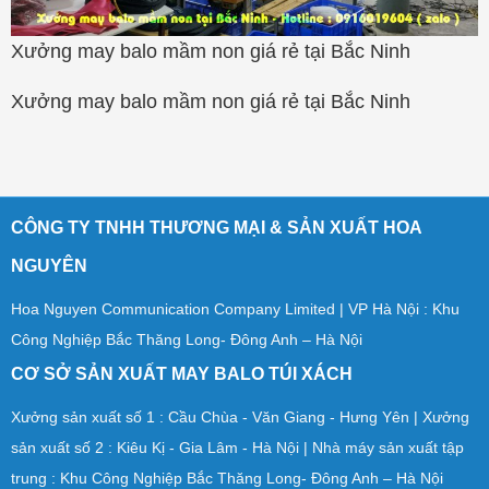
Xưởng may balo mầm non giá rẻ tại Bắc Ninh
Xưởng may balo mầm non giá rẻ tại Bắc Ninh
CÔNG TY TNHH THƯƠNG MẠI & SẢN XUẤT HOA
NGUYÊN
Hoa Nguyen Communication Company Limited | VP Hà Nội : Khu
Công Nghiệp Bắc Thăng Long- Đông Anh – Hà Nội
CƠ SỞ SẢN XUẤT MAY BALO TÚI XÁCH
Xưởng sản xuất số 1 : Cầu Chùa - Văn Giang - Hưng Yên | Xưởng
sản xuất số 2 : Kiêu Kị - Gia Lâm - Hà Nội | Nhà máy sản xuất tập
trung : Khu Công Nghiệp Bắc Thăng Long- Đông Anh – Hà Nội