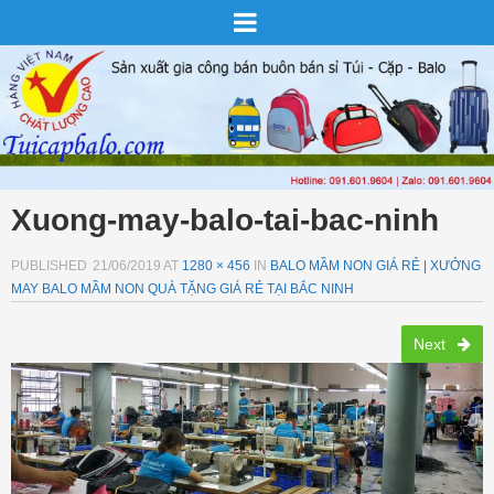
Xuong-may-balo-tai-bac-ninh
PUBLISHED
21/06/2019
AT
1280 × 456
IN
BALO MẦM NON GIÁ RẺ | XƯỞNG
MAY BALO MẦM NON QUÀ TẶNG GIÁ RẺ TẠI BẮC NINH
Next