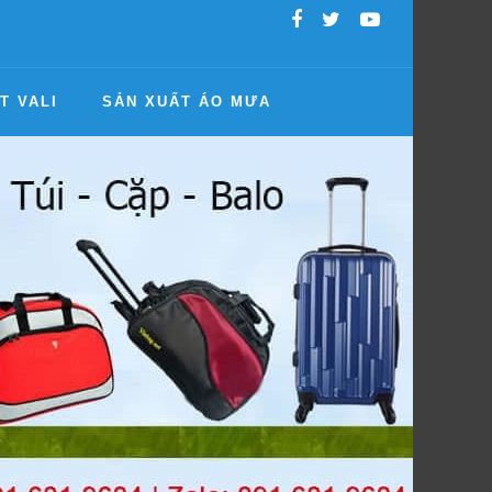
T VALI
SẢN XUẤT ÁO MƯA