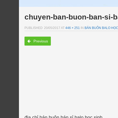
chuyen-ban-buon-ban-si-b
PUBLISHED
20/05/2017
AT
446 × 251
IN
BÁN BUÔN BALO HỌC 
Previous
địa chỉ bán buôn bán sỉ balo học sinh