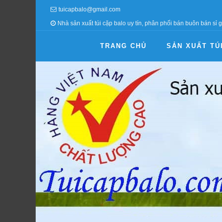
tuicapbalo@gmail.com
Nhà sản xuất túi cặp balo uy tín, phân phối bán buôn bán sỉ g
TRANG CHỦ
SẢN XUẤT TÚ