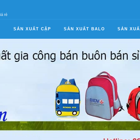
iá rẻ
I
SẢN XUẤT CẶP
SẢN XUẤT BALO
SẢN XUẤ