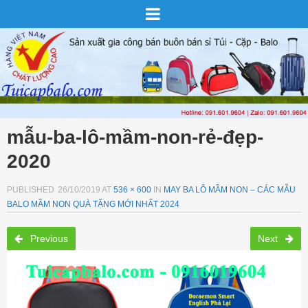
mẫu-ba-lô-mầm-non-rẻ-đẹp-
2020
PUBLISHED
26/10/2019
AT
536 × 600
IN
MAY BA LÔ MẦM NON – CÁC MẪU
BALO MẦM NON QUÀ TẶNG MỚI NHẤT 2024
Previous
Next