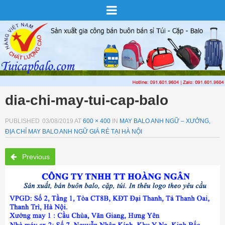
dia-chi-may-tui-cap-balo
PUBLISHED
03/08/2019
AT
600 × 400
IN
MAY BALO ANH NGỮ – XƯỞNG,
ĐỊA CHỈ MAY BALO ANH NGỮ GIÁ RẺ TẠI HÀ NỘI
Previous