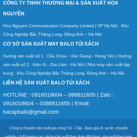
CÔNG TY TNHH THƯƠNG MẠI & SẢN XUẤT HOA
NGUYÊN
Hoa Nguyen Communication Company Limited | VP Hà Nội : Khu
Công Nghiệp Bắc Thăng Long- Đông Anh – Hà Nội
CƠ SỞ SẢN XUẤT MAY BALO TÚI XÁCH
Xưởng sản xuất số 1 : Cầu Chùa - Văn Giang - Hưng Yên | Xưởng
sản xuất số 2 : Kiêu Kị - Gia Lâm - Hà Nội | Nhà máy sản xuất tập
trung : Khu Công Nghiệp Bắc Thăng Long- Đông Anh – Hà Nội
LIÊN HỆ SẢN XUẤT BALO TÚI XÁCH
HOTLINE : 0916019604 – 088811655 | Zalo :
0916019604 – 0388811655 | Email:
tuicapbalo@gmail.com
Công ty chuyên sản xuất gia công Túi - Cặp - Balo giá rẻ, uy tín, chuyên
nghiệp, chất lượng cao, nhận sản xuất theo đơn đặt hàng, sản xuất theo hợp