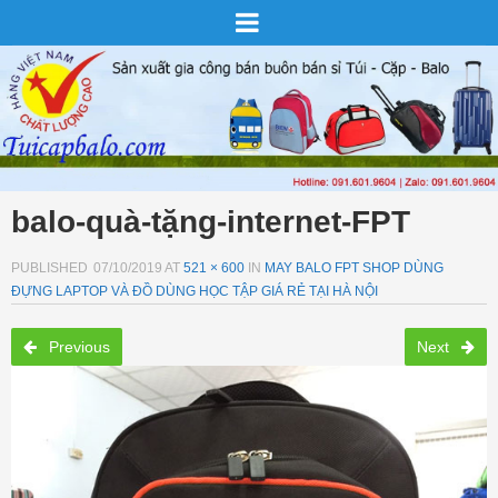
balo-quà-tặng-internet-FPT
PUBLISHED
07/10/2019
AT
521 × 600
IN
MAY BALO FPT SHOP DÙNG
ĐỰNG LAPTOP VÀ ĐỒ DÙNG HỌC TẬP GIÁ RẺ TẠI HÀ NỘI
Previous
Next