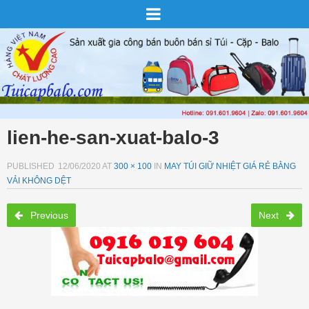
lien-he-san-xuat-balo-3
PUBLISHED
12/06/2020
AT
300 × 100
IN
MAY TÚI GIỮ NHIỆT GIÁ RẺ BẰNG
VẢI KHÔNG DỆT
Previous
Next