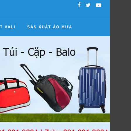
T VALI
SẢN XUẤT ÁO MƯA