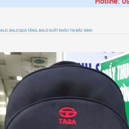
ALO, BALO QUÀ TẶNG, BALO XUẤT KHẨU TẠI BẮC NINH