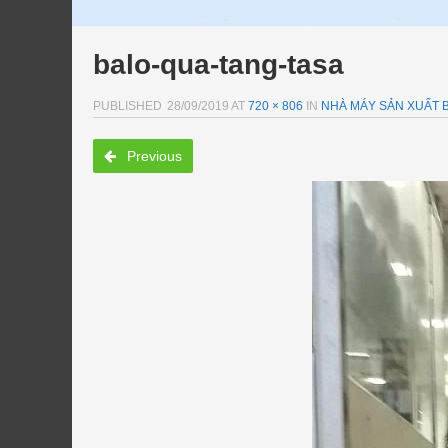
balo-qua-tang-tasa
PUBLISHED
28/09/2019
AT
720 × 806
IN
NHÀ MÁY SẢN XUẤT B
Previous