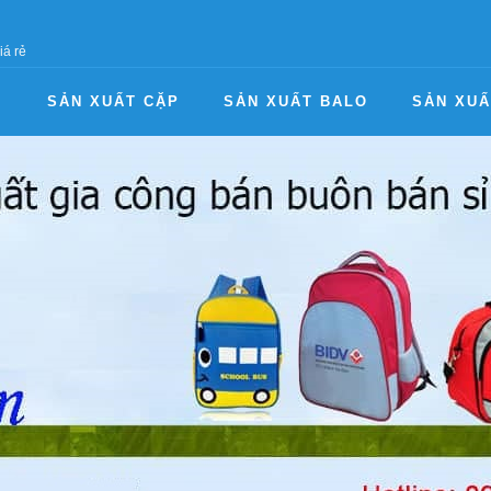
iá rẻ
I
SẢN XUẤT CẶP
SẢN XUẤT BALO
SẢN XUẤ