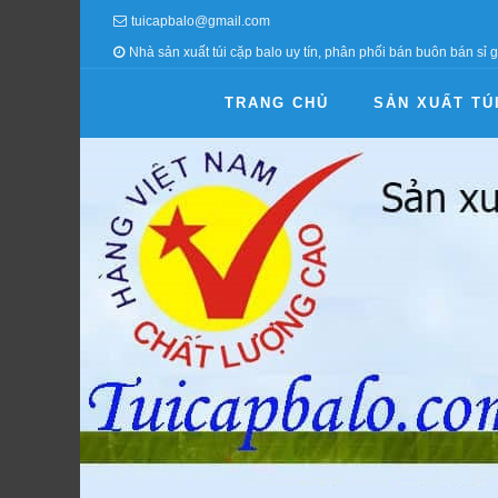
tuicapbalo@gmail.com
Nhà sản xuất túi cặp balo uy tín, phân phối bán buôn bán sỉ g
TRANG CHỦ
SẢN XUẤT TÚ