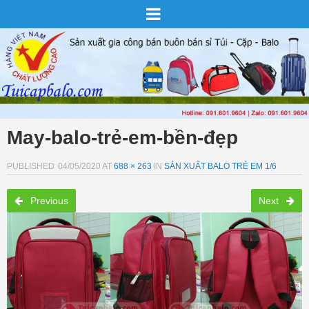
May-balo-trẻ-em-bền-đẹp
PUBLISHED
04/05/2020
AT
688 × 263
IN
SẢN XUẤT BALO TRẺ EM 1/6
Previous
Next