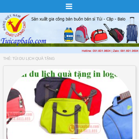
THẺ:
TÚI DU LỊCH QUÀ TẶNG