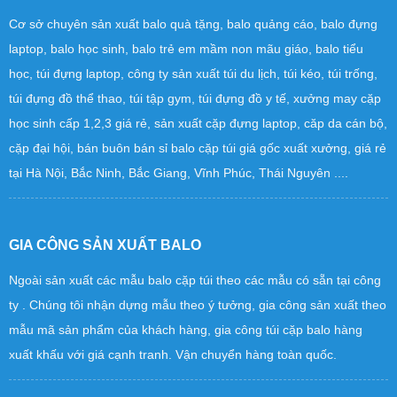
Cơ sở chuyên sản xuất balo quà tặng, balo quảng cáo, balo đựng
laptop, balo học sinh, balo trẻ em mầm non mãu giáo, balo tiểu
học, túi đựng laptop, công ty sản xuất túi du lịch, túi kéo, túi trống,
túi đựng đồ thể thao, túi tập gym, túi đựng đồ y tế, xưởng may cặp
học sinh cấp 1,2,3 giá rẻ, sản xuất cặp đựng laptop, căp da cán bộ,
cặp đại hội, bán buôn bán sỉ balo cặp túi giá gốc xuất xưởng, giá rẻ
tại Hà Nội, Bắc Ninh, Bắc Giang, Vĩnh Phúc, Thái Nguyên ....
GIA CÔNG SẢN XUẤT BALO
Ngoài sản xuất các mẫu balo cặp túi theo các mẫu có sẵn tại công
ty . Chúng tôi nhận dựng mẫu theo ý tưởng, gia công sản xuất theo
mẫu mã sản phẩm của khách hàng, gia công túi cặp balo hàng
xuất khấu với giá cạnh tranh. Vận chuyển hàng toàn quốc.