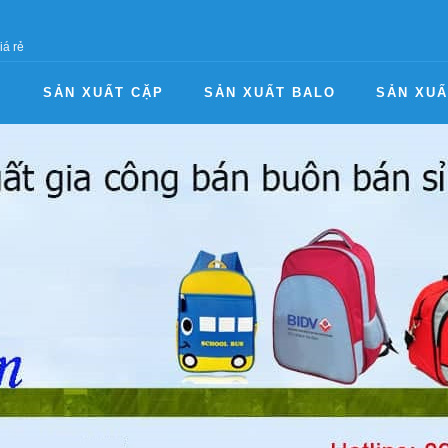
iá rẻ
I
SẢN XUẤT CẶP
SẢN XUẤT BALO
SẢN XUẤ