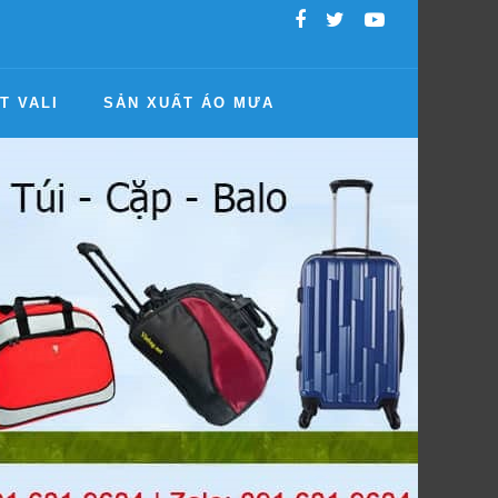
T VALI
SẢN XUẤT ÁO MƯA