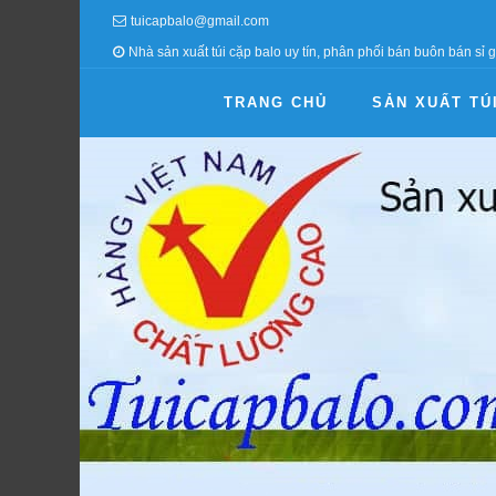
tuicapbalo@gmail.com
Nhà sản xuất túi cặp balo uy tín, phân phối bán buôn bán sỉ g
TRANG CHỦ
SẢN XUẤT TÚ