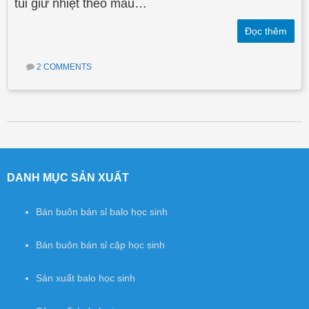
túi giữ nhiệt theo mẫu…
Đọc thêm
2 COMMENTS
Post navigation
DANH MỤC SẢN XUẤT
Bán buôn bán sỉ balo học sinh
Bán buôn bán sỉ cặp học sinh
Sản xuất balo học sinh