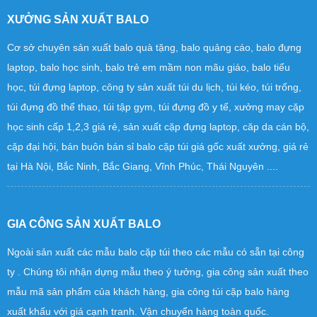
XƯỞNG SẢN XUẤT BALO
Cơ sở chuyên sản xuất balo quà tặng, balo quảng cáo, balo đựng
laptop, balo học sinh, balo trẻ em mầm non mãu giáo, balo tiểu
học, túi đựng laptop, công ty sản xuất túi du lịch, túi kéo, túi trống,
túi đựng đồ thể thao, túi tập gym, túi đựng đồ y tế, xưởng may cặp
học sinh cấp 1,2,3 giá rẻ, sản xuất cặp đựng laptop, căp da cán bộ,
cặp đại hội, bán buôn bán sỉ balo cặp túi giá gốc xuất xưởng, giá rẻ
tại Hà Nội, Bắc Ninh, Bắc Giang, Vĩnh Phúc, Thái Nguyên ....
GIA CÔNG SẢN XUẤT BALO
Ngoài sản xuất các mẫu balo cặp túi theo các mẫu có sẵn tại công
ty . Chúng tôi nhận dựng mẫu theo ý tưởng, gia công sản xuất theo
mẫu mã sản phẩm của khách hàng, gia công túi cặp balo hàng
xuất khấu với giá cạnh tranh. Vận chuyển hàng toàn quốc.