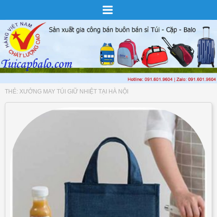
THẺ:
XƯỞNG MAY TÚI GIỮ NHIỆT TẠI HÀ NỘI