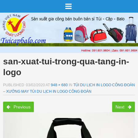
san-xuat-tui-trong-qua-tang-in-
logo
PUBLISHED
03/02/2020
AT
948 × 680
IN
TÚI DU LỊCH IN LOGO CÔNG ĐOÀN
– XƯỞNG MAY TÚI DU LỊCH IN LOGO CÔNG ĐOÀN
Previous
Next