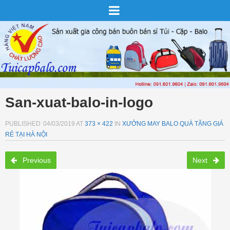
San-xuat-balo-in-logo
PUBLISHED
04/03/2019
AT
373 × 422
IN
XƯỞNG MAY BALO QUÀ TẶNG GIÁ
RẺ TẠI HÀ NỘI
Previous
Next