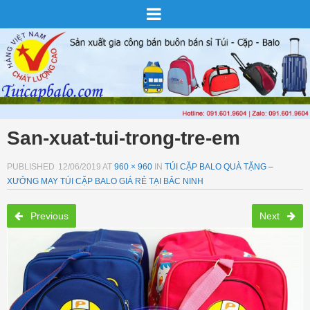
San-xuat-tui-trong-tre-em
PUBLISHED
12/06/2019
AT
960 × 960
IN
TÚI CẶP BALO QUÀ TẶNG –
XƯỞNG MAY TÚI CẶP BALO GIÁ RẺ TẠI BẮC NINH
Previous
Next