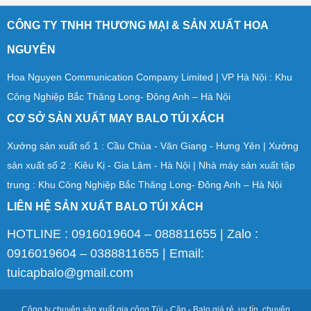
CÔNG TY TNHH THƯƠNG MẠI & SẢN XUẤT HOA
NGUYÊN
Hoa Nguyen Communication Company Limited | VP Hà Nội : Khu
Công Nghiệp Bắc Thăng Long- Đông Anh – Hà Nội
CƠ SỞ SẢN XUẤT MAY BALO TÚI XÁCH
Xưởng sản xuất số 1 : Cầu Chùa - Văn Giang - Hưng Yên | Xưởng
sản xuất số 2 : Kiêu Kị - Gia Lâm - Hà Nội | Nhà máy sản xuất tập
trung : Khu Công Nghiệp Bắc Thăng Long- Đông Anh – Hà Nội
LIÊN HỆ SẢN XUẤT BALO TÚI XÁCH
HOTLINE : 0916019604 – 088811655 | Zalo :
0916019604 – 0388811655 | Email:
tuicapbalo@gmail.com
Công ty chuyên sản xuất gia công Túi - Cặp - Balo giá rẻ, uy tín, chuyên