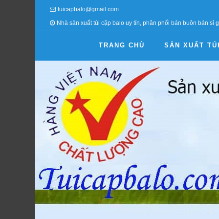
tuicapbalo@gmail.com
Nhà sản xuất túi cặp balo uy tín, phân phối bán buôn bán sỉ g
TRANG CHỦ
SẢN XUẤT TÚ