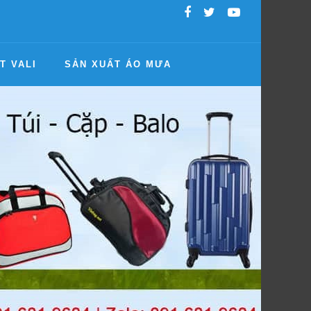
T VALI
SẢN XUẤT ÁO MƯA