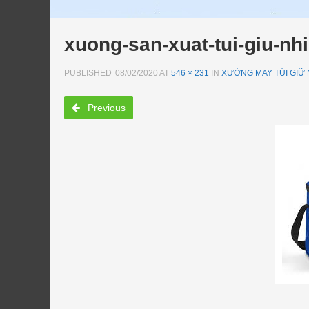
xuong-san-xuat-tui-giu-nhi
PUBLISHED
08/02/2020
AT
546 × 231
IN
XƯỞNG MAY TÚI GIỮ N
Previous