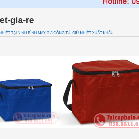
et-gia-re
HIỆT TẠI NINH BÌNH MAY GIA CÔNG TÚI GIỮ NHIỆT XUẤT KHẨU