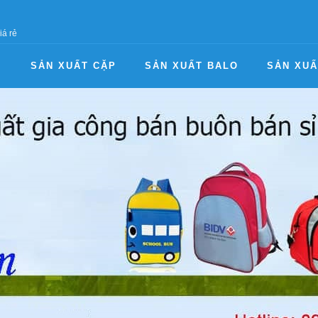
iá rẻ
I
SẢN XUẤT CẶP
SẢN XUẤT BALO
SẢN XUẤ