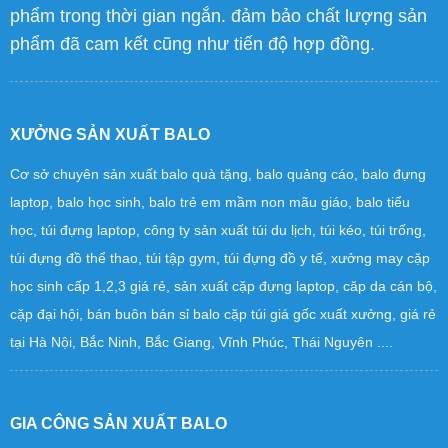
người. Dây chuyền sản xuất hiện đại có thể đáp ứng
được các đơn hàng lớn từ 30.000 – 50.000 sản
phẩm trong thời gian ngắn. đảm bảo chất lượng sản
phẩm đã cam kết cũng như tiến độ hợp đồng.
XƯỞNG SẢN XUẤT BALO
Cơ sở chuyên sản xuất balo quà tặng, balo quảng cáo, balo đựng
laptop, balo học sinh, balo trẻ em mầm non mãu giáo, balo tiểu
học, túi đựng laptop, công ty sản xuất túi du lịch, túi kéo, túi trống,
túi đựng đồ thể thao, túi tập gym, túi đựng đồ y tế, xưởng may cặp
học sinh cấp 1,2,3 giá rẻ, sản xuất cặp đựng laptop, căp da cán bộ,
cặp đại hội, bán buôn bán sỉ balo cặp túi giá gốc xuất xưởng, giá rẻ
tại Hà Nội, Bắc Ninh, Bắc Giang, Vĩnh Phúc, Thái Nguyên ....