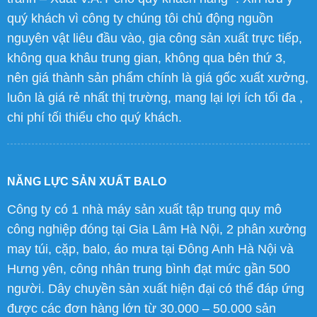
” Công ty TNHH Thương Mại & Sản xuất Hoa
Nguyên có đầy đủ hồ sơ năng lực – Báo giá cạnh
tranh – Xuất V.A.T cho quý khách hàng “. Xin lưu ý
quý khách vì công ty chúng tôi chủ động nguồn
nguyên vật liêu đầu vào, gia công sản xuất trực tiếp,
không qua khâu trung gian, không qua bên thứ 3,
nên giá thành sản phẩm chính là giá gốc xuất xưởng,
luôn là giá rẻ nhất thị trường, mang lại lợi ích tối đa ,
chi phí tối thiểu cho quý khách.
NĂNG LỰC SẢN XUẤT BALO
Công ty có 1 nhà máy sản xuất tập trung quy mô
công nghiệp đóng tại Gia Lâm Hà Nội, 2 phân xưởng
may túi, cặp, balo, áo mưa tại Đông Anh Hà Nội và
Hưng yên, công nhân trung bình đạt mức gần 500