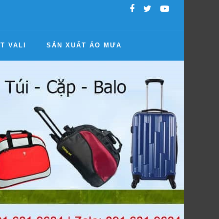
T VALI
SẢN XUẤT ÁO MƯA