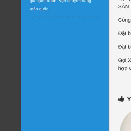
giá cạnh tranh. Vận chuyển hàng
SẢN 
toàn quốc.
Công 
Đặt b
Đặt b
Gọi 
hợp v
Y