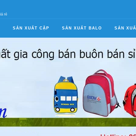
iá rẻ
I
SẢN XUẤT CẶP
SẢN XUẤT BALO
SẢN XUẤ