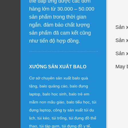
thể đáp ứng được các đơn
hàng lớn từ 30.000 – 50.000
sản phẩm trong thời gian
ngắn. đảm bảo chất lượng
Sản x
sản phẩm đã cam kết cũng
Sản x
như tiến độ hợp đồng.
Sản x
May b
XƯỞNG SẢN XUẤT BALO
Cơ sở chuyên sản xuất balo quà
tặng, balo quảng cáo, balo đựng
laptop, balo học sinh, balo trẻ em
mầm non mãu giáo, balo tiểu học, túi
đựng laptop, công ty sản xuất túi du
lịch, túi kéo, túi trống, túi đựng đồ thể
thao, túi tập gym, túi đựng đồ y tế,