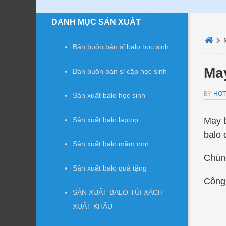
DANH MỤC SẢN XUẤT
Bán buôn bán sỉ balo học sinh
May
Bán buôn bán sỉ cặp học sinh
BY
HOT
Sản xuất balo học sinh
Sản xuất balo laptop
May b
balo 
Sản xuất balo mầm non
Chúng
Sản xuất balo quà tặng
Công 
SẢN XUẤT BALO TÚI XÁCH
XUẤT KHẨU