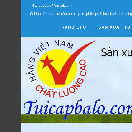
tuicapbalo@gmail.com
Nhà sản xuất túi cặp balo uy tín, phân phối bán buôn bán sỉ g
TRANG CHỦ
SẢN XUẤT TÚ