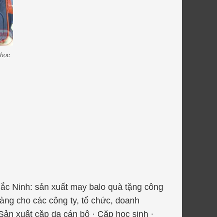
 học
Bắc Ninh: sản xuất may balo quà tặng công
àng cho các công ty, tổ chức, doanh
xuất cặp da cán bộ · Cặp học sinh ·