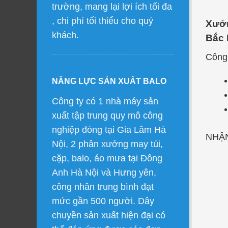
trường, mang lại lợi ích tối đa
, chi phí tối thiểu cho quý
Xưởn
khách.
Bắc 
Công 
NĂNG LỰC SẢN XUẤT BALO
Công ty có 1 nhà máy sản
xuất tập trung quy mô công
nghiệp đóng tại Gia Lâm Hà
NHẬN
Nội, 2 phân xưởng may túi,
cặp, balo, áo mưa tại Đông
Anh Hà Nội và Hưng yên,
công nhân trung bình đạt
mức gần 500 người. Dây
chuyền sản xuất hiện đại có