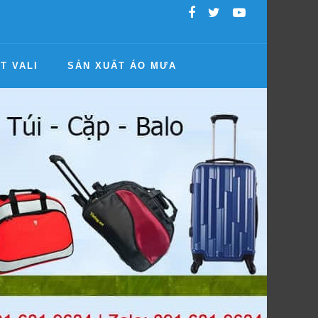
T VALI
SẢN XUẤT ÁO MƯA