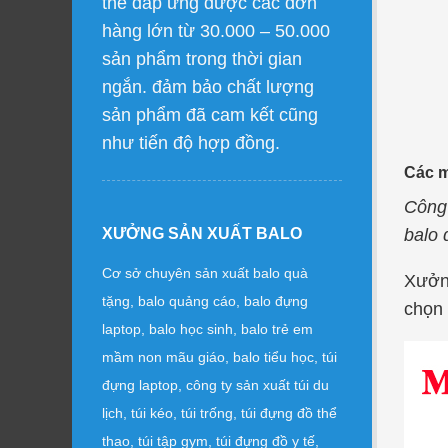
thể đáp ứng được các đơn
hàng lớn từ 30.000 – 50.000
sản phẩm trong thời gian
ngắn. đảm bảo chất lượng
sản phẩm đã cam kết cũng
như tiến độ hợp đồng.
Các m
Công 
balo 
XƯỞNG SẢN XUẤT BALO
Cơ sở chuyên sản xuất balo quà
Xưởng
tặng, balo quảng cáo, balo đựng
chọn 
laptop, balo học sinh, balo trẻ em
mầm non mãu giáo, balo tiểu học, túi
đựng laptop, công ty sản xuất túi du
lịch, túi kéo, túi trống, túi đựng đồ thể
thao, túi tập gym, túi đựng đồ y tế,