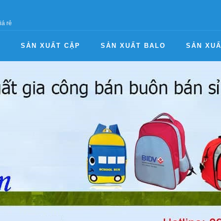
iá rẻ
I
SẢN XUẤT CẶP
SẢN XUẤT BALO
SẢN XUẤ