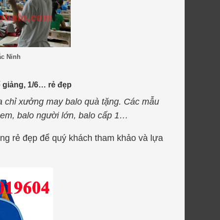
ắc Ninh
 giảng, 1/6… rẻ đẹp
ịa chỉ xưởng may balo quà tặng. Các mẫu
ẻ em, balo người lớn, balo cấp 1…
iảng rẻ đẹp để quý khách tham khảo và lựa