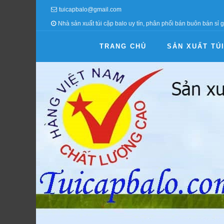
tuicapbalo@gmail.com
Nhà sản xuất túi cặp balo uy tín, phân phối bán buôn bán sỉ g
TRANG CHỦ
SẢN XUẤT TÚ